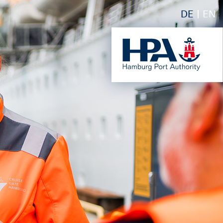
DE
EN