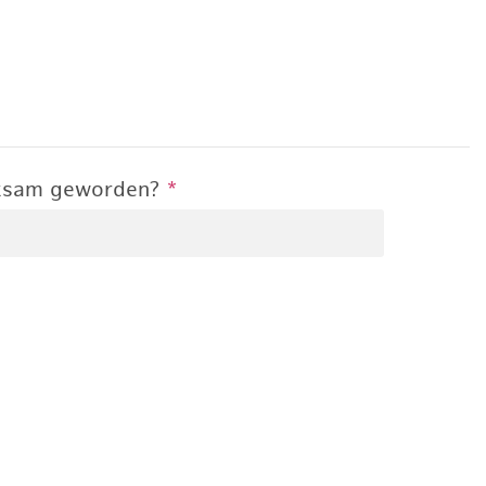
rksam geworden?
*