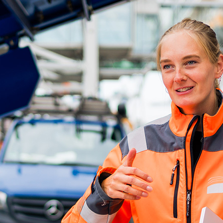
d-Center der HPA
cht aller Verkehrsmeldungen im Hafen am