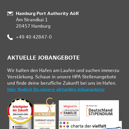
:
Hamburg Port Authority AöR
Am Strandkai 1
20457 Hamburg
:
+49 40 42847-0
AKTUELLE JOBANGEBOTE
Wir hal­ten den Ha­fen am Lau­fen und su­chen im­mer­zu
Ver­stär­kung. Schau­e in un­se­re HPA Stel­len­an­ge­bo­te
und fin­de deine be­ruf­li­che Zu­kunft bei uns im Ha­fen.
Hier findest Du unsere aktuellen Jobangebote