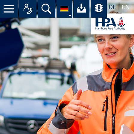
DE
EN
Suche
Ihr Download-C
Übersicht