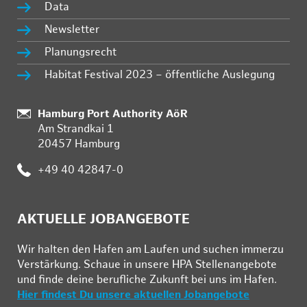
Data
Newsletter
Planungsrecht
Habitat Festival 2023 – öffentliche Auslegung
Standort:
Hamburg Port Authority AöR
Am Strandkai 1
20457 Hamburg
Telefon:
+49 40 42847-0
AKTUELLE JOBANGEBOTE
Wir hal­ten den Ha­fen am Lau­fen und su­chen im­mer­zu
Ver­stär­kung. Schau­e in un­se­re HPA Stel­len­an­ge­bo­te
und fin­de deine be­ruf­li­che Zu­kunft bei uns im Ha­fen.
Hier findest Du unsere aktuellen Jobangebote