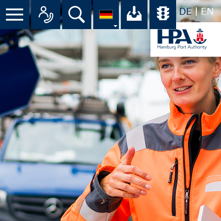
DE
EN
Suche
Ihr Download-C
Übersicht