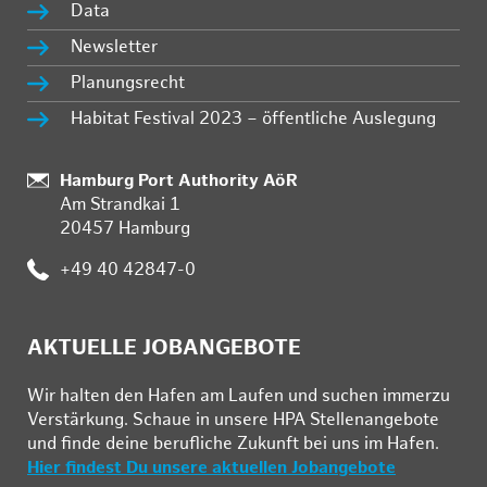
Data
Newsletter
Planungsrecht
Habitat Festival 2023 – öffentliche Auslegung
:
Hamburg Port Authority AöR
Am Strandkai 1
20457 Hamburg
:
+49 40 42847-0
AKTUELLE JOBANGEBOTE
Wir hal­ten den Ha­fen am Lau­fen und su­chen im­mer­zu
Ver­stär­kung. Schau­e in un­se­re HPA Stel­len­an­ge­bo­te
und fin­de deine be­ruf­li­che Zu­kunft bei uns im Ha­fen.
Hier findest Du unsere aktuellen Jobangebote