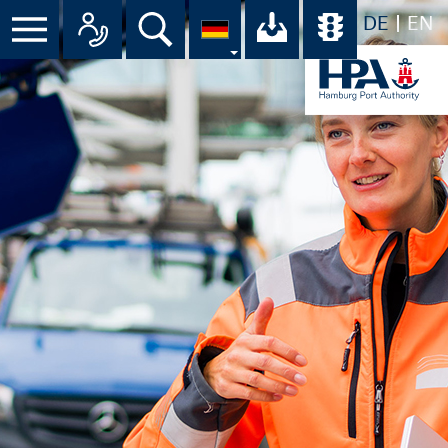
DE
EN
Menü
Alle Ansprechpartner im Überbli
Suche
Ihr Download-C
Übersicht