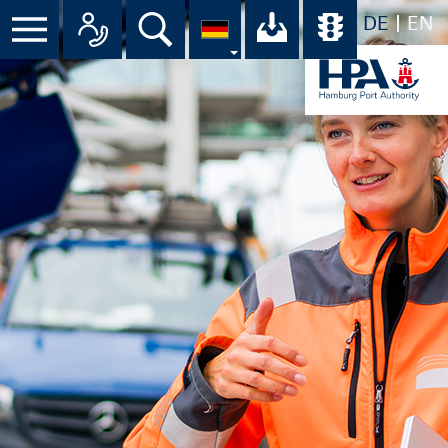
DE
EN
Suche
Ihr Download-C
Übersicht