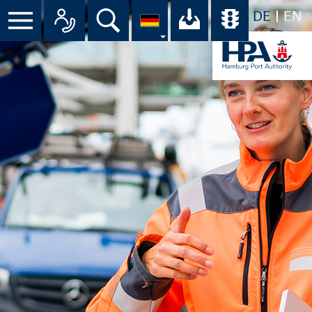
DE
EN
Menü
Alle Ansprechpartner im Überbli
Suche
Ihr Download-C
Übersicht