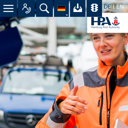
DE
EN
Menü
Alle Ansprechpartner im Überbli
Suche
Ihr Download-C
Übersicht