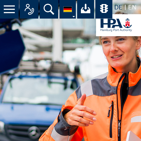
DE
EN
Menü
Alle Ansprechpartner im Überbli
Suche
Ihr Download-C
Übersicht