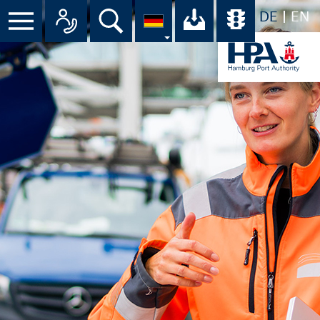
DE
EN
Menü
Alle Ansprechpartner im Überbli
Suche
Ihr Download-C
Übersicht