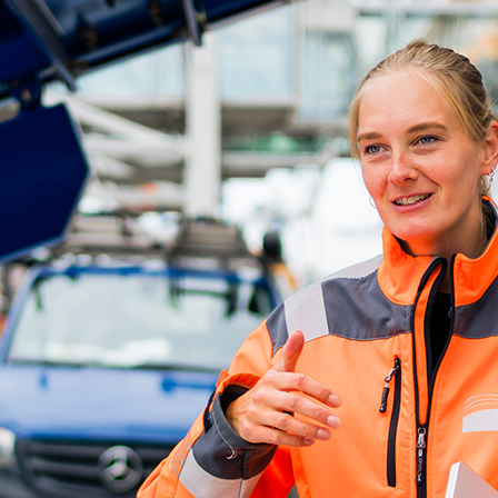
d-Center der HPA
cht aller Verkehrsmeldungen im Hafen am