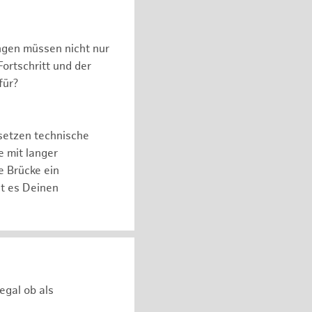
ngen müssen nicht nur
ortschritt und der
für?
setzen technische
e mit langer
e Brücke ein
ht es Deinen
egal ob als