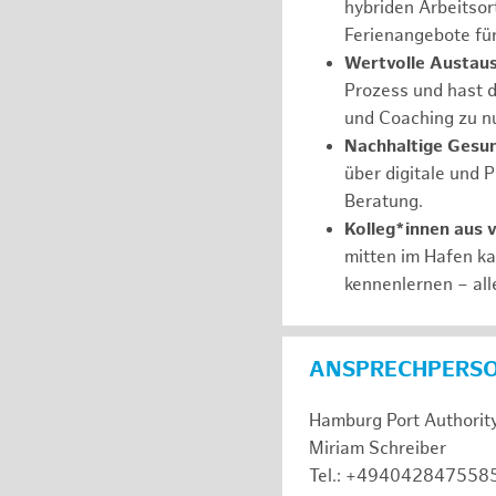
hybriden Arbeitsort
Ferienangebote fü
Wertvolle Austaus
Prozess und hast d
und Coaching zu nu
Nachhaltige Gesu
über digitale und 
Beratung.
Kolleg*innen aus 
mitten im Hafen k
kennenlernen – all
ANSPRECHPERS
Hamburg Port Authorit
Miriam Schreiber
Tel.: +494042847558