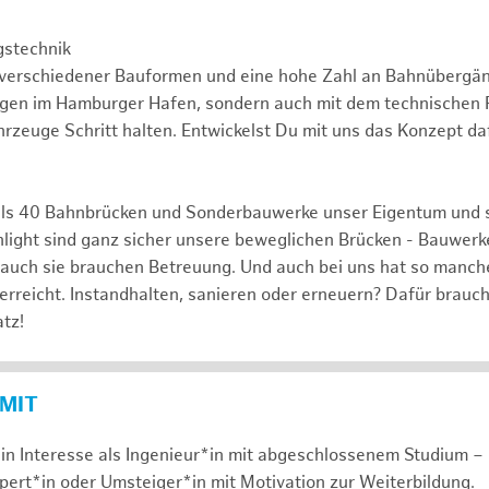
gstechnik
 verschiedener Bauformen und eine hohe Zahl an Bahnübergä
ngen im Hamburger Hafen, sondern auch mit dem technischen F
rzeuge Schritt halten. Entwickelst Du mit uns das Konzept da
ls 40 Bahnbrücken und Sonderbauwerke unser Eigentum und 
hlight sind ganz sicher unsere beweglichen Brücken - Bauwerk
 auch sie brauchen Betreuung. Und auch bei uns hat so manch
 erreicht. Instandhalten, sanieren oder erneuern? Dafür brauc
tz!
 MIT
in Interesse als Ingenieur*in mit abgeschlossenem Studium – 
xpert*in oder Umsteiger*in mit Motivation zur Weiterbildung.