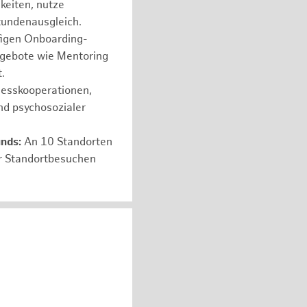
hkeiten, nutze
tundenausgleich.
figen Onboarding-
ngebote wie Mentoring
.
nesskooperationen,
nd psychosozialer
unds:
An 10 Standorten
er Standortbesuchen