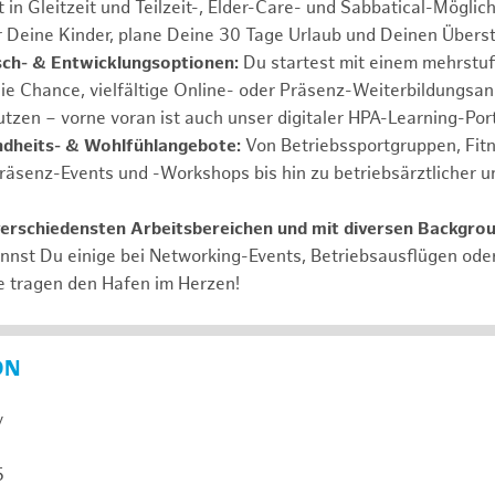
 in Gleitzeit und Teilzeit-, Elder-Care- und Sabbatical-Möglic
r Deine Kinder, plane Deine 30 Tage Urlaub und Deinen Übers
ch- & Entwicklungsoptionen:
Du startest mit einem mehrstu
ie Chance, vielfältige Online- oder Präsenz-Weiterbildungsa
tzen – vorne voran ist auch unser digitaler HPA-Learning-Port
ndheits- & Wohlfühlangebote:
Von Betriebssportgruppen, Fit
Präsenz-Events und -Workshops bis hin zu betriebsärztlicher u
verschiedensten Arbeitsbereichen und mit diversen Backgro
annst Du einige bei Networking-Events, Betriebsausflügen od
e tragen den Hafen im Herzen!
ON
y
5