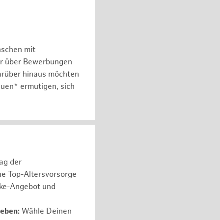
nschen mit
er über Bewerbungen
arüber hinaus möchten
auen* ermutigen, sich
rag der
ne Top-Altersvorsorge
ike-Angebot und
leben:
Wähle Deinen