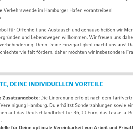
e Verkehrswende im Hamburger Hafen vorantreiben!
.
mbol für Offenheit und Austausch und genauso heißen wir Me
tergründen und Lebenswegen willkommen. Wir freuen uns dah
erbehinderung. Denn Deine Einzigartigkeit macht uns aus! D
schlechtervielfalt fördern, daher möchten wir insbesondere Fr
E, DEINE INDIVIDUELLEN VORTEILE
& Zusatzangebote
: Die Einordnung erfolgt nach dem Tarifvert
n Vereinigung Hamburg. Du erhältst Sonderzahlungen sowie ei
nen auf das Deutschlandticket für 36,00 Euro, das Lease-a-B
s.
elle für Deine optimale Vereinbarkeit von Arbeit und Privat