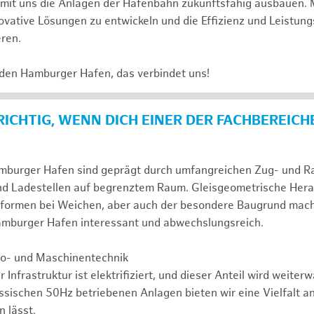
e mit uns die Anlagen der Hafenbahn zukunftsfähig ausbauen. 
novative Lösungen zu entwickeln und die Effizienz und Leistung
eren.
 den Hamburger Hafen, das verbindet uns!
 RICHTIG, WENN DICH EINER DER FACHBEREICH
mburger Hafen sind geprägt durch umfangreichen Zug- und Ran
nd Ladestellen auf begrenztem Raum. Gleisgeometrische Her
formen bei Weichen, aber auch der besondere Baugrund mac
Hamburger Hafen interessant und abwechslungsreich.
tro- und Maschinentechnik
r Infrastruktur ist elektrifiziert, und dieser Anteil wird weite
assischen 50Hz betriebenen Anlagen bieten wir eine Vielfalt a
 lässt.