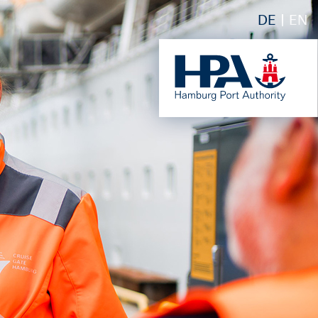
DE
EN