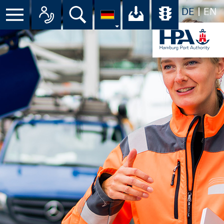
DE
EN
Menü
Alle Ansprechpartner im Überbli
Suche
Ihr Download-C
Übersicht