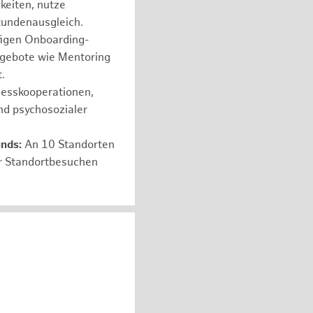
hkeiten, nutze
tundenausgleich.
figen Onboarding-
ngebote wie Mentoring
.
nesskooperationen,
nd psychosozialer
unds:
An 10 Standorten
er Standortbesuchen