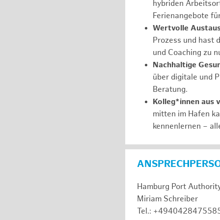
hybriden Arbeitsort
Ferienangebote fü
Wertvolle Austaus
Prozess und hast d
und Coaching zu nu
Nachhaltige Gesu
über digitale und 
Beratung.
Kolleg*innen aus 
mitten im Hafen k
kennenlernen – all
ANSPRECHPERS
Hamburg Port Authorit
Miriam Schreiber
Tel.: +494042847558