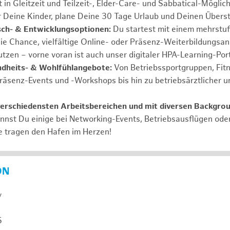
 in Gleitzeit und Teilzeit-, Elder-Care- und Sabbatical-Möglic
r Deine Kinder, plane Deine 30 Tage Urlaub und Deinen Übers
ch- & Entwicklungsoptionen:
Du startest mit einem mehrstu
ie Chance, vielfältige Online- oder Präsenz-Weiterbildungsa
tzen – vorne voran ist auch unser digitaler HPA-Learning-Port
ndheits- & Wohlfühlangebote:
Von Betriebssportgruppen, Fit
Präsenz-Events und -Workshops bis hin zu betriebsärztlicher u
verschiedensten Arbeitsbereichen und mit diversen Backgro
annst Du einige bei Networking-Events, Betriebsausflügen od
e tragen den Hafen im Herzen!
ON
y
5