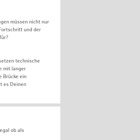
ngen müssen nicht nur
ortschritt und der
für?
setzen technische
e mit langer
e Brücke ein
ht es Deinen
egal ob als