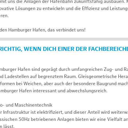
e mit uns die Anlagen der Hafenbahn zukunftsfähig ausbauen. 
novative Lösungen zu entwickeln und die Effizienz und Leistung
eren.
 den Hamburger Hafen, das verbindet uns!
 RICHTIG, WENN DICH EINER DER FACHBEREICH
mburger Hafen sind geprägt durch umfangreichen Zug- und Ran
nd Ladestellen auf begrenztem Raum. Gleisgeometrische Her
formen bei Weichen, aber auch der besondere Baugrund mac
Hamburger Hafen interessant und abwechslungsreich.
tro- und Maschinentechnik
r Infrastruktur ist elektrifiziert, und dieser Anteil wird weite
assischen 50Hz betriebenen Anlagen bieten wir eine Vielfalt a
 lässt.