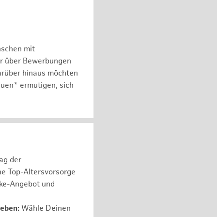
nschen mit
er über Bewerbungen
arüber hinaus möchten
auen* ermutigen, sich
rag der
ne Top-Altersvorsorge
ike-Angebot und
leben:
Wähle Deinen