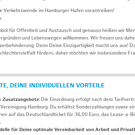
e Verkehrswende im Hamburger Hafen vorantreiben!
.
mbol für Offenheit und Austausch und genauso heißen wir Me
tergründen und Lebenswegen willkommen. Wir freuen uns dah
erbehinderung. Denn Deine Einzigartigkeit macht uns aus! D
schlechtervielfalt fördern, daher möchten wir insbesondere Fr
E, DEINE INDIVIDUELLEN VORTEILE
& Zusatzangebote
: Die Einordnung erfolgt nach dem Tarifvert
n Vereinigung Hamburg. Du erhältst Sonderzahlungen sowie ei
nen auf das Deutschlandticket für 36,00 Euro, das Lease-a-B
s.
elle für Deine optimale Vereinbarkeit von Arbeit und Privat