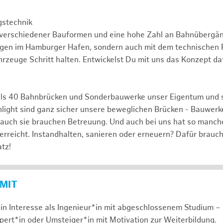
gstechnik
 verschiedener Bauformen und eine hohe Zahl an Bahnübergä
ngen im Hamburger Hafen, sondern auch mit dem technischen F
rzeuge Schritt halten. Entwickelst Du mit uns das Konzept da
ls 40 Bahnbrücken und Sonderbauwerke unser Eigentum und 
hlight sind ganz sicher unsere beweglichen Brücken - Bauwerk
 auch sie brauchen Betreuung. Und auch bei uns hat so manch
 erreicht. Instandhalten, sanieren oder erneuern? Dafür brauc
tz!
 MIT
in Interesse als Ingenieur*in mit abgeschlossenem Studium – 
xpert*in oder Umsteiger*in mit Motivation zur Weiterbildung.