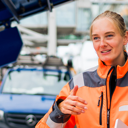
d-Center der HPA
cht aller Verkehrsmeldungen im Hafen am