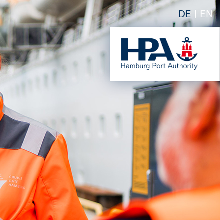
DE
EN