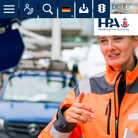
DE
EN
Suche
Ihr Download-C
Übersicht