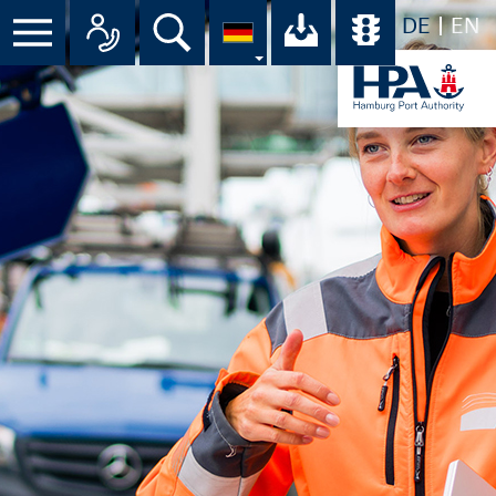
DE
EN
Menü
Alle Ansprechpartner im Überbli
Suche
Ihr Download-C
Übersicht