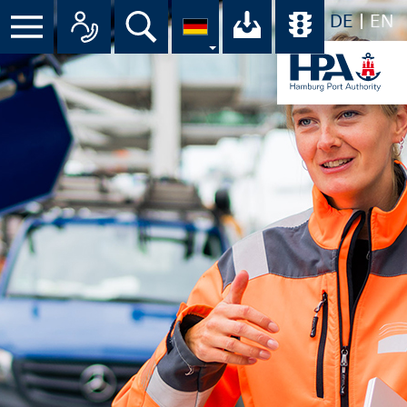
DE
EN
Menü
Alle Ansprechpartner im Überbli
Suche
Ihr Download-C
Übersicht