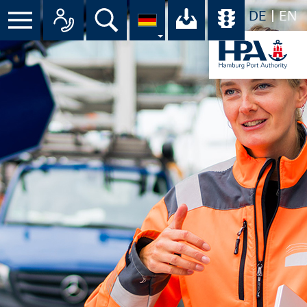
DE
EN
Suche
Ihr Download-C
Übersicht