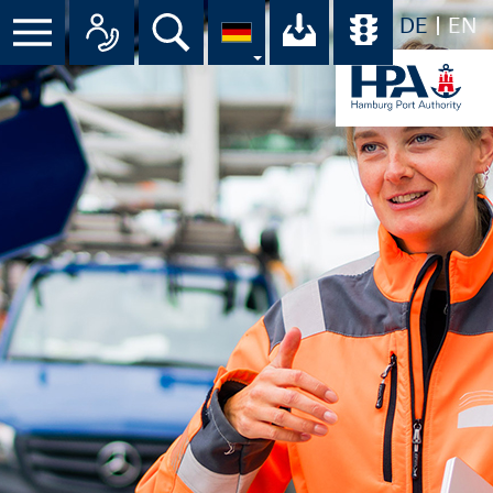
DE
EN
Suche
Ihr Download-C
Übersicht