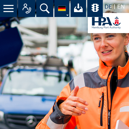
DE
EN
Suche
Ihr Download-C
Übersicht