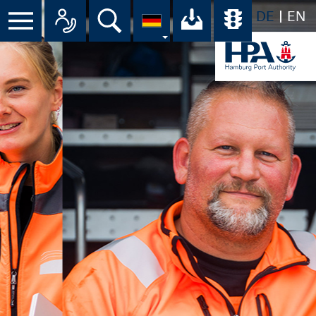
DE
EN
Menü
Alle Ansprechpartner im Überbli
Suche
Ihr Download-C
Übersicht