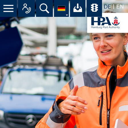
DE
EN
Suche
Ihr Download-C
Übersicht