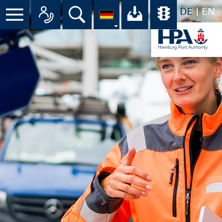
DE
EN
Suche
Ihr Download-C
Übersicht