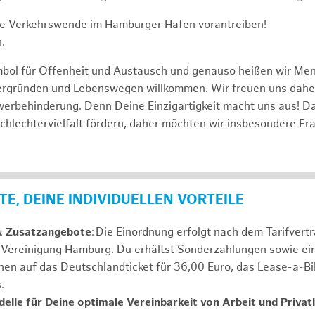
e Verkehrswende im Hamburger Hafen vorantreiben!
.
mbol für Offenheit und Austausch und genauso heißen wir Me
tergründen und Lebenswegen willkommen. Wir freuen uns dah
erbehinderung. Denn Deine Einzigartigkeit macht uns aus! D
schlechtervielfalt fördern, daher möchten wir insbesondere Fr
E, DEINE INDIVIDUELLEN VORTEILE
& Zusatzangebote
: Die Einordnung erfolgt nach dem Tarifvert
n Vereinigung Hamburg. Du erhältst Sonderzahlungen sowie ei
nen auf das Deutschlandticket für 36,00 Euro, das Lease-a-B
s.
elle für Deine optimale Vereinbarkeit von Arbeit und Privat