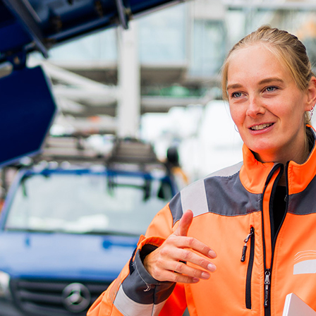
ick
d-Center der HPA
cht aller Verkehrsmeldungen im Hafen am