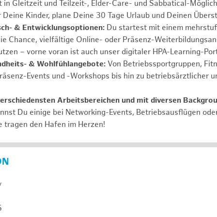
 in Gleitzeit und Teilzeit-, Elder-Care- und Sabbatical-Möglic
r Deine Kinder, plane Deine 30 Tage Urlaub und Deinen Übers
ch- & Entwicklungsoptionen:
Du startest mit einem mehrstu
ie Chance, vielfältige Online- oder Präsenz-Weiterbildungsa
tzen – vorne voran ist auch unser digitaler HPA-Learning-Port
ndheits- & Wohlfühlangebote:
Von Betriebssportgruppen, Fit
Präsenz-Events und -Workshops bis hin zu betriebsärztlicher u
verschiedensten Arbeitsbereichen und mit diversen Backgro
annst Du einige bei Networking-Events, Betriebsausflügen od
e tragen den Hafen im Herzen!
ON
y
5