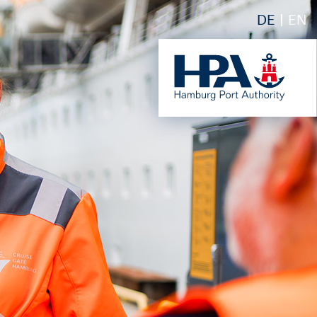
DE
EN