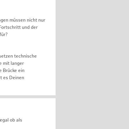
ngen müssen nicht nur
ortschritt und der
für?
setzen technische
e mit langer
e Brücke ein
ht es Deinen
egal ob als