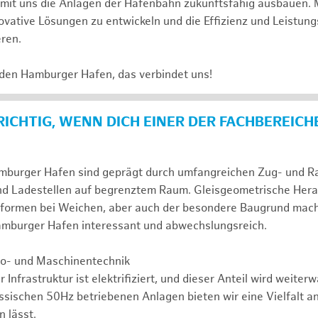
e mit uns die Anlagen der Hafenbahn zukunftsfähig ausbauen. 
novative Lösungen zu entwickeln und die Effizienz und Leistung
eren.
 den Hamburger Hafen, das verbindet uns!
 RICHTIG, WENN DICH EINER DER FACHBEREICH
mburger Hafen sind geprägt durch umfangreichen Zug- und Ran
nd Ladestellen auf begrenztem Raum. Gleisgeometrische Her
formen bei Weichen, aber auch der besondere Baugrund mac
Hamburger Hafen interessant und abwechslungsreich.
tro- und Maschinentechnik
r Infrastruktur ist elektrifiziert, und dieser Anteil wird weite
assischen 50Hz betriebenen Anlagen bieten wir eine Vielfalt a
 lässt.