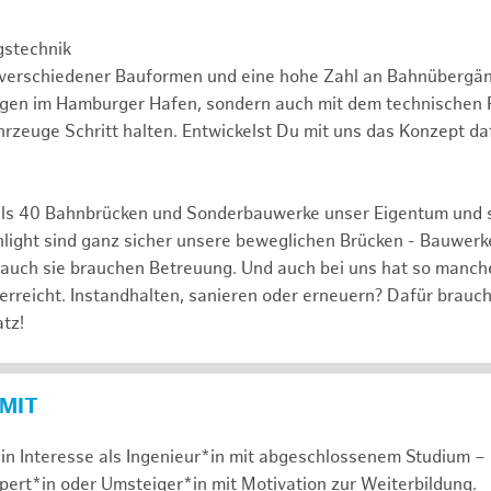
gstechnik
 verschiedener Bauformen und eine hohe Zahl an Bahnübergä
ngen im Hamburger Hafen, sondern auch mit dem technischen F
rzeuge Schritt halten. Entwickelst Du mit uns das Konzept da
ls 40 Bahnbrücken und Sonderbauwerke unser Eigentum und 
hlight sind ganz sicher unsere beweglichen Brücken - Bauwerk
 auch sie brauchen Betreuung. Und auch bei uns hat so manch
 erreicht. Instandhalten, sanieren oder erneuern? Dafür brauc
tz!
 MIT
in Interesse als Ingenieur*in mit abgeschlossenem Studium – 
xpert*in oder Umsteiger*in mit Motivation zur Weiterbildung.