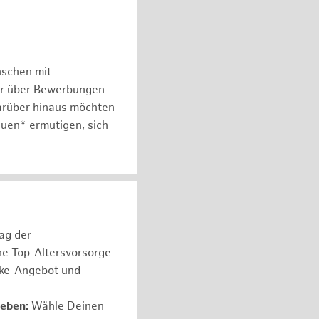
nschen mit
er über Bewerbungen
arüber hinaus möchten
auen* ermutigen, sich
rag der
ne Top-Altersvorsorge
ike-Angebot und
leben:
Wähle Deinen