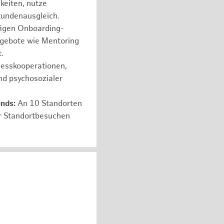
hkeiten, nutze
tundenausgleich.
figen Onboarding-
ngebote wie Mentoring
.
nesskooperationen,
nd psychosozialer
unds:
An 10 Standorten
er Standortbesuchen