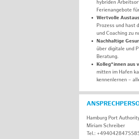
hybriden Arbeitsort
Ferienangebote fü
Wertvolle Austaus
Prozess und hast d
und Coaching zu nu
Nachhaltige Gesu
über digitale und 
Beratung.
Kolleg*innen aus 
mitten im Hafen k
kennenlernen – all
ANSPRECHPERS
Hamburg Port Authorit
Miriam Schreiber
Tel.: +494042847558