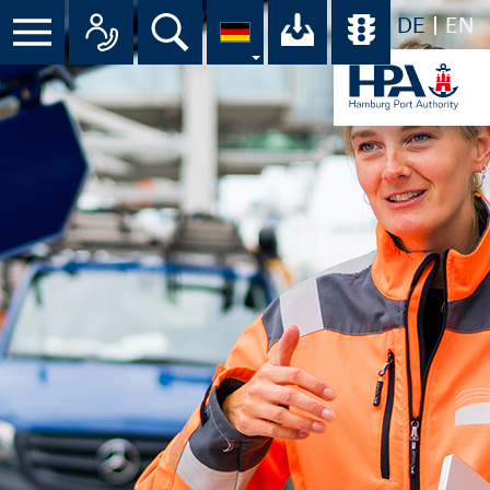
DE
EN
Suche
Ihr Download-C
Übersicht