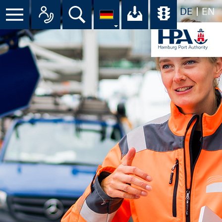
DE
EN
Menü
Alle Ansprechpartner im Überbli
Suche
Ihr Download-C
Übersicht