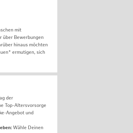
nschen mit
er über Bewerbungen
arüber hinaus möchten
auen* ermutigen, sich
rag der
ne Top-Altersvorsorge
ike-Angebot und
leben:
Wähle Deinen