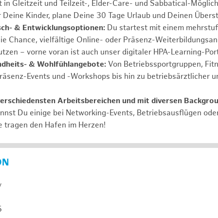
 in Gleitzeit und Teilzeit-, Elder-Care- und Sabbatical-Möglic
r Deine Kinder, plane Deine 30 Tage Urlaub und Deinen Übers
ch- & Entwicklungsoptionen:
Du startest mit einem mehrstu
ie Chance, vielfältige Online- oder Präsenz-Weiterbildungsa
tzen – vorne voran ist auch unser digitaler HPA-Learning-Port
ndheits- & Wohlfühlangebote:
Von Betriebssportgruppen, Fit
Präsenz-Events und -Workshops bis hin zu betriebsärztlicher u
verschiedensten Arbeitsbereichen und mit diversen Backgro
annst Du einige bei Networking-Events, Betriebsausflügen od
e tragen den Hafen im Herzen!
ON
y
5