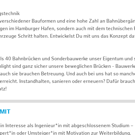
gstechnik
 verschiedener Bauformen und eine hohe Zahl an Bahnübergä
ngen im Hamburger Hafen, sondern auch mit dem technischen F
rzeuge Schritt halten. Entwickelst Du mit uns das Konzept da
ls 40 Bahnbrücken und Sonderbauwerke unser Eigentum und 
hlight sind ganz sicher unsere beweglichen Brücken - Bauwerk
 auch sie brauchen Betreuung. Und auch bei uns hat so manch
 erreicht. Instandhalten, sanieren oder erneuern? Dafür brauc
tz!
 MIT
in Interesse als Ingenieur*in mit abgeschlossenem Studium – 
xpert*in oder Umsteiger*in mit Motivation zur Weiterbildung.