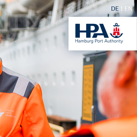
DE
EN