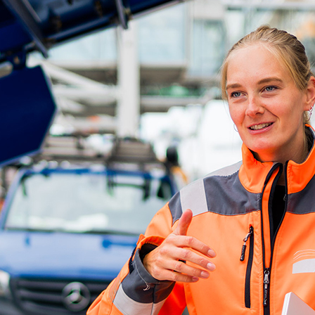
ick
d-Center der HPA
cht aller Verkehrsmeldungen im Hafen am