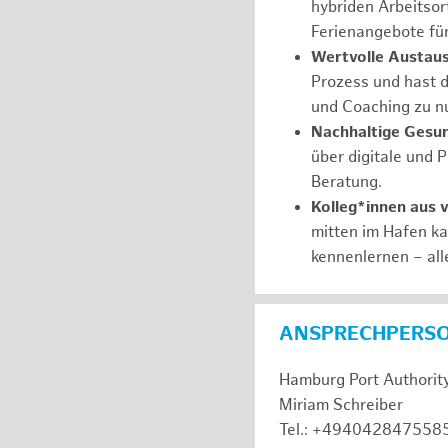
hybriden Arbeitsort
Ferienangebote fü
Wertvolle Austaus
Prozess und hast d
und Coaching zu nu
Nachhaltige Gesu
über digitale und 
Beratung.
Kolleg*innen aus 
mitten im Hafen k
kennenlernen – all
ANSPRECHPERS
Hamburg Port Authorit
Miriam Schreiber
Tel.: +494042847558