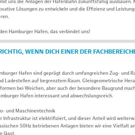
e mit uns die Anlagen der Hafenbahn zukunftsfähig ausbauen. 
novative Lösungen zu entwickeln und die Effizienz und Leistung
eren.
 den Hamburger Hafen, das verbindet uns!
 RICHTIG, WENN DICH EINER DER FACHBEREICH
mburger Hafen sind geprägt durch umfangreichen Zug- und Ran
nd Ladestellen auf begrenztem Raum. Gleisgeometrische Her
formen bei Weichen, aber auch der besondere Baugrund mac
Hamburger Hafen interessant und abwechslungsreich.
tro- und Maschinentechnik
r Infrastruktur ist elektrifiziert, und dieser Anteil wird weite
assischen 50Hz betriebenen Anlagen bieten wir eine Vielfalt a
 lässt.