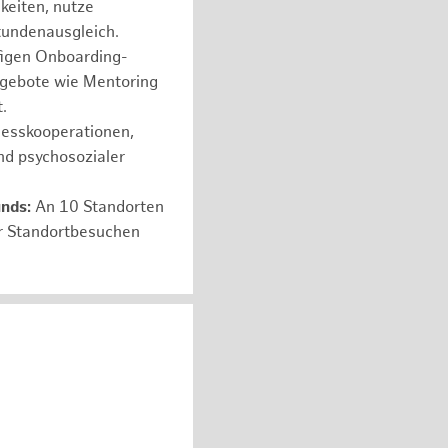
hkeiten, nutze
tundenausgleich.
figen Onboarding-
ngebote wie Mentoring
.
nesskooperationen,
nd psychosozialer
unds:
An 10 Standorten
er Standortbesuchen