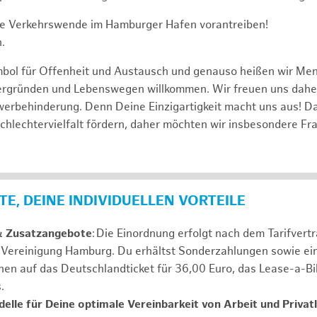
e Verkehrswende im Hamburger Hafen vorantreiben!
.
mbol für Offenheit und Austausch und genauso heißen wir Me
tergründen und Lebenswegen willkommen. Wir freuen uns dah
erbehinderung. Denn Deine Einzigartigkeit macht uns aus! D
schlechtervielfalt fördern, daher möchten wir insbesondere Fr
E, DEINE INDIVIDUELLEN VORTEILE
& Zusatzangebote
: Die Einordnung erfolgt nach dem Tarifvert
n Vereinigung Hamburg. Du erhältst Sonderzahlungen sowie ei
nen auf das Deutschlandticket für 36,00 Euro, das Lease-a-B
s.
elle für Deine optimale Vereinbarkeit von Arbeit und Privat