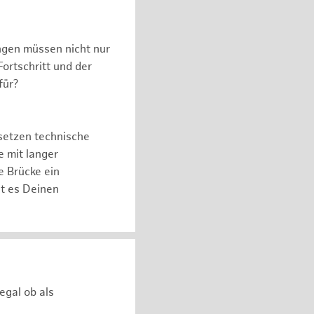
ngen müssen nicht nur
ortschritt und der
für?
setzen technische
e mit langer
e Brücke ein
ht es Deinen
egal ob als