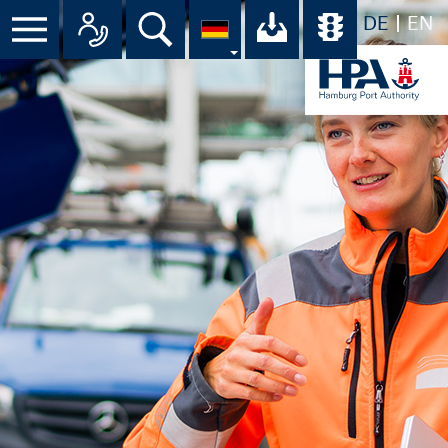
DE
EN
Menü
Alle Ansprechpartner im Überbli
Suche
Ihr Download-C
Übersicht