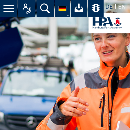
DE
EN
Suche
Ihr Download-C
Übersicht