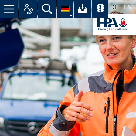
DE
EN
Menü
Alle Ansprechpartner im Überbli
Suche
Ihr Download-C
Übersicht