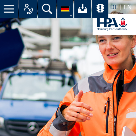
DE
EN
Menü
Alle Ansprechpartner im Überbli
Suche
Ihr Download-C
Übersicht