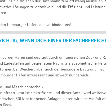
e mit uns die Anlagen der Hafenbahn zukunftsfähig ausbauen. 
novative Lösungen zu entwickeln und die Effizienz und Leistung
eren.
 den Hamburger Hafen, das verbindet uns!
 RICHTIG, WENN DICH EINER DER FACHBEREICH
mburger Hafen sind geprägt durch umfangreichen Zug- und Ran
nd Ladestellen auf begrenztem Raum. Gleisgeometrische Her
formen bei Weichen, aber auch der besondere Baugrund mac
Hamburger Hafen interessant und abwechslungsreich.
tro- und Maschinentechnik
r Infrastruktur ist elektrifiziert, und dieser Anteil wird weite
assischen 50Hz betriebenen Anlagen bieten wir eine Vielfalt a
 lässt.