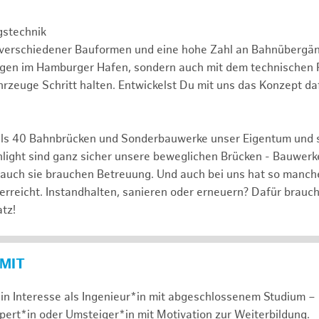
gstechnik
 verschiedener Bauformen und eine hohe Zahl an Bahnübergä
ngen im Hamburger Hafen, sondern auch mit dem technischen F
rzeuge Schritt halten. Entwickelst Du mit uns das Konzept da
ls 40 Bahnbrücken und Sonderbauwerke unser Eigentum und 
hlight sind ganz sicher unsere beweglichen Brücken - Bauwerk
 auch sie brauchen Betreuung. Und auch bei uns hat so manch
 erreicht. Instandhalten, sanieren oder erneuern? Dafür brauc
tz!
 MIT
in Interesse als Ingenieur*in mit abgeschlossenem Studium – 
xpert*in oder Umsteiger*in mit Motivation zur Weiterbildung.