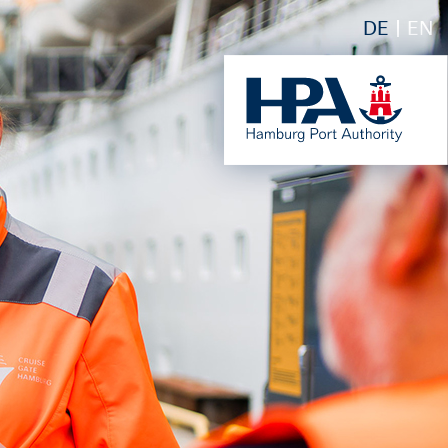
DE
EN