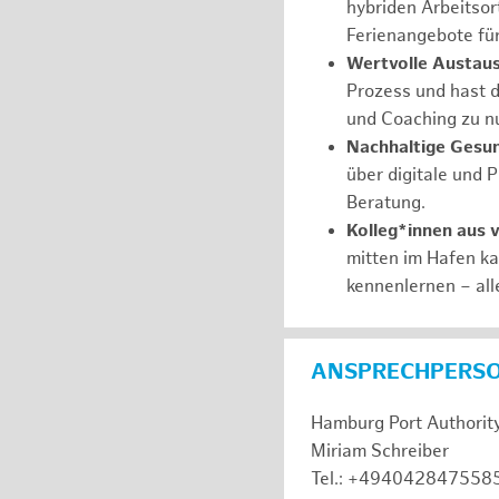
hybriden Arbeitsort
Ferienangebote fü
Wertvolle Austaus
Prozess und hast d
und Coaching zu nu
Nachhaltige Gesu
über digitale und 
Beratung.
Kolleg*innen aus 
mitten im Hafen k
kennenlernen – all
ANSPRECHPERS
Hamburg Port Authorit
Miriam Schreiber
Tel.: +494042847558