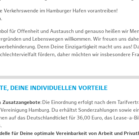
e Verkehrswende im Hamburger Hafen vorantreiben!
.
mbol für Offenheit und Austausch und genauso heißen wir Me
tergründen und Lebenswegen willkommen. Wir freuen uns dah
erbehinderung. Denn Deine Einzigartigkeit macht uns aus! D
schlechtervielfalt fördern, daher möchten wir insbesondere Fr
E, DEINE INDIVIDUELLEN VORTEILE
& Zusatzangebote
: Die Einordnung erfolgt nach dem Tarifvert
n Vereinigung Hamburg. Du erhältst Sonderzahlungen sowie ei
nen auf das Deutschlandticket für 36,00 Euro, das Lease-a-B
s.
elle für Deine optimale Vereinbarkeit von Arbeit und Privat