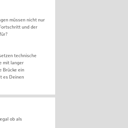
ngen müssen nicht nur
ortschritt und der
für?
setzen technische
e mit langer
e Brücke ein
ht es Deinen
egal ob als