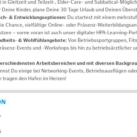
 in Gleitzeit und Teilzeit-, Elder-Care- und Sabbatical-Möglic
r Deine Kinder, plane Deine 30 Tage Urlaub und Deinen Übers
ch- & Entwicklungsoptionen:
Du startest mit einem mehrstu
ie Chance, vielfältige Online- oder Präsenz-Weiterbildungsa
tzen – vorne voran ist auch unser digitaler HPA-Learning-Port
ndheits- & Wohlfühlangebote:
Von Betriebssportgruppen, Fit
Präsenz-Events und -Workshops bis hin zu betriebsärztlicher u
verschiedensten Arbeitsbereichen und mit diversen Backgro
annst Du einige bei Networking-Events, Betriebsausflügen od
e tragen den Hafen im Herzen!
ON
y
5