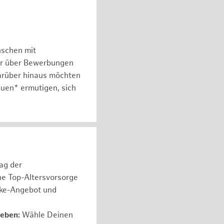
nschen mit
er über Bewerbungen
arüber hinaus möchten
auen* ermutigen, sich
rag der
ne Top-Altersvorsorge
ike-Angebot und
leben:
Wähle Deinen