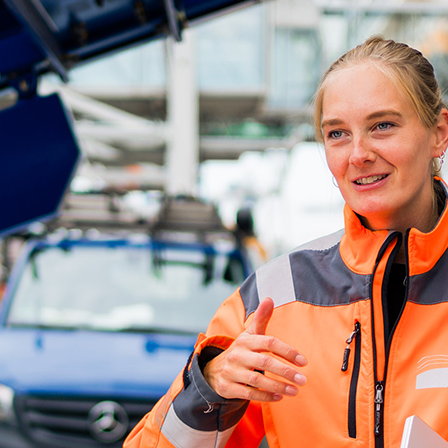
d-Center der HPA
cht aller Verkehrsmeldungen im Hafen am