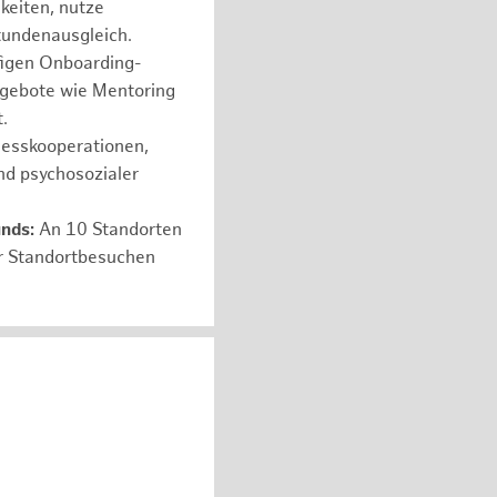
hkeiten, nutze
tundenausgleich.
figen Onboarding-
ngebote wie Mentoring
.
nesskooperationen,
nd psychosozialer
unds:
An 10 Standorten
er Standortbesuchen