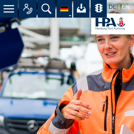
DE
EN
Suche
Ihr Download-C
Übersicht