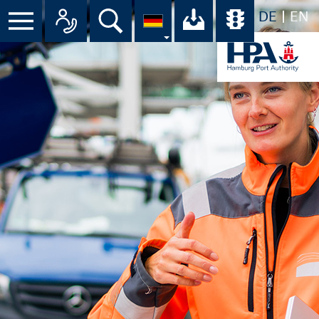
DE
EN
Suche
Ihr Download-C
Übersicht