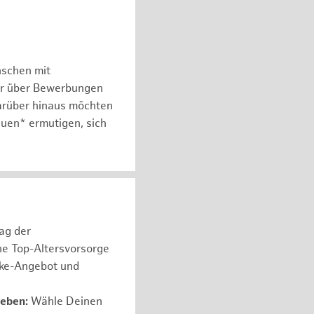
nschen mit
er über Bewerbungen
arüber hinaus möchten
auen* ermutigen, sich
rag der
ne Top-Altersvorsorge
ike-Angebot und
leben:
Wähle Deinen