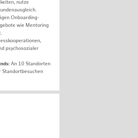
hkeiten, nutze
tundenausgleich.
figen Onboarding-
ngebote wie Mentoring
.
nesskooperationen,
nd psychosozialer
unds:
An 10 Standorten
er Standortbesuchen