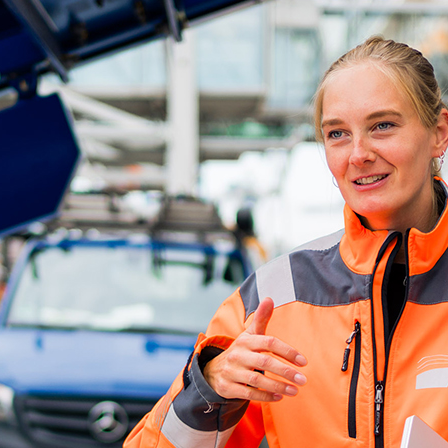
ick
d-Center der HPA
cht aller Verkehrsmeldungen im Hafen am