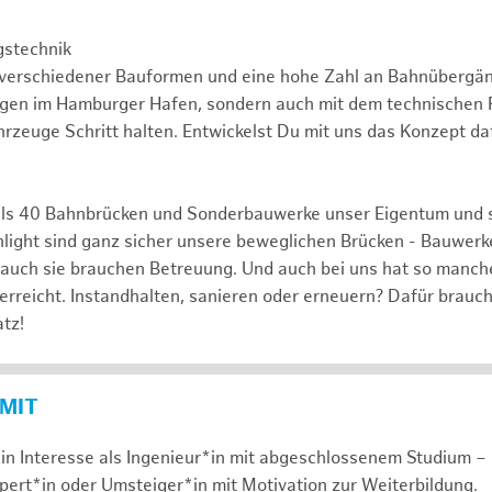
gstechnik
 verschiedener Bauformen und eine hohe Zahl an Bahnübergä
ngen im Hamburger Hafen, sondern auch mit dem technischen F
rzeuge Schritt halten. Entwickelst Du mit uns das Konzept da
ls 40 Bahnbrücken und Sonderbauwerke unser Eigentum und 
hlight sind ganz sicher unsere beweglichen Brücken - Bauwerk
 auch sie brauchen Betreuung. Und auch bei uns hat so manch
 erreicht. Instandhalten, sanieren oder erneuern? Dafür brauc
tz!
 MIT
in Interesse als Ingenieur*in mit abgeschlossenem Studium – 
xpert*in oder Umsteiger*in mit Motivation zur Weiterbildung.