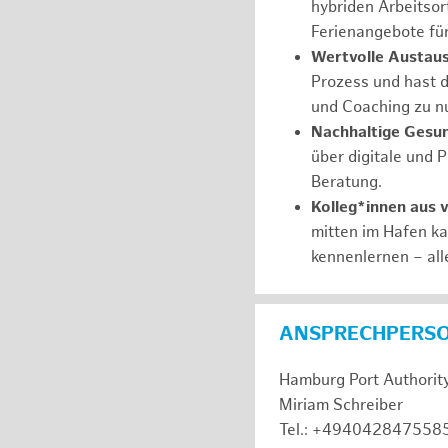
hybriden Arbeitsort
Ferienangebote fü
Wertvolle Austaus
Prozess und hast d
und Coaching zu nu
Nachhaltige Gesu
über digitale und 
Beratung.
Kolleg*innen aus 
mitten im Hafen k
kennenlernen – all
ANSPRECHPERS
Hamburg Port Authorit
Miriam Schreiber
Tel.: +494042847558