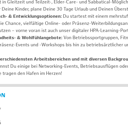
 in Gleitzeit und Teilzeit-, Elder-Care- und Sabbatical-Möglic
r Deine Kinder, plane Deine 30 Tage Urlaub und Deinen Übers
ch- & Entwicklungsoptionen:
Du startest mit einem mehrstu
ie Chance, vielfältige Online- oder Präsenz-Weiterbildungsa
tzen – vorne voran ist auch unser digitaler HPA-Learning-Port
ndheits- & Wohlfühlangebote:
Von Betriebssportgruppen, Fit
Präsenz-Events und -Workshops bis hin zu betriebsärztlicher u
verschiedensten Arbeitsbereichen und mit diversen Backgro
annst Du einige bei Networking-Events, Betriebsausflügen od
e tragen den Hafen im Herzen!
ON
y
5