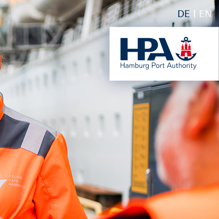
DE
EN