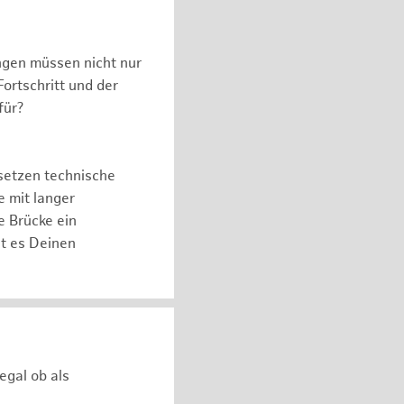
ngen müssen nicht nur
ortschritt und der
für?
setzen technische
e mit langer
e Brücke ein
ht es Deinen
egal ob als