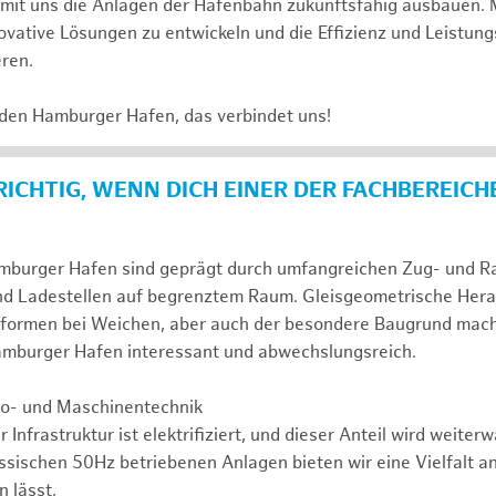
e mit uns die Anlagen der Hafenbahn zukunftsfähig ausbauen. 
novative Lösungen zu entwickeln und die Effizienz und Leistung
eren.
 den Hamburger Hafen, das verbindet uns!
 RICHTIG, WENN DICH EINER DER FACHBEREICH
mburger Hafen sind geprägt durch umfangreichen Zug- und Ran
nd Ladestellen auf begrenztem Raum. Gleisgeometrische Her
formen bei Weichen, aber auch der besondere Baugrund mac
Hamburger Hafen interessant und abwechslungsreich.
tro- und Maschinentechnik
r Infrastruktur ist elektrifiziert, und dieser Anteil wird weite
assischen 50Hz betriebenen Anlagen bieten wir eine Vielfalt a
 lässt.