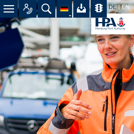
DE
EN
Suche
Ihr Download-C
Übersicht