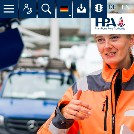
DE
EN
Suche
Ihr Download-C
Übersicht