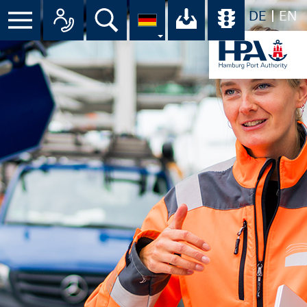
DE
EN
Suche
Ihr Download-C
Übersicht