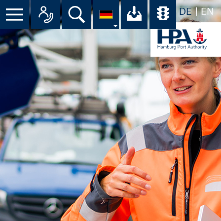
DE
EN
Suche
Ihr Download-C
Übersicht