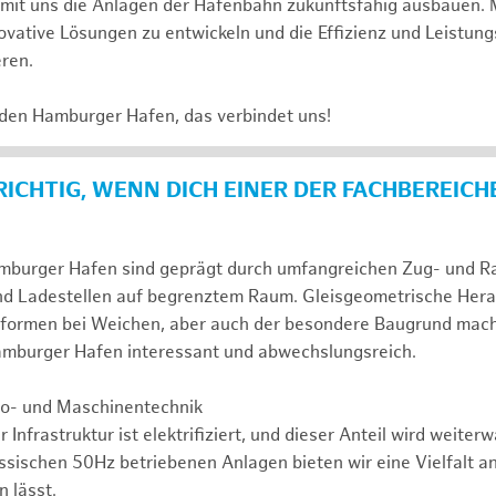
e mit uns die Anlagen der Hafenbahn zukunftsfähig ausbauen. 
novative Lösungen zu entwickeln und die Effizienz und Leistung
eren.
 den Hamburger Hafen, das verbindet uns!
 RICHTIG, WENN DICH EINER DER FACHBEREICH
mburger Hafen sind geprägt durch umfangreichen Zug- und Ran
nd Ladestellen auf begrenztem Raum. Gleisgeometrische Her
formen bei Weichen, aber auch der besondere Baugrund mac
Hamburger Hafen interessant und abwechslungsreich.
tro- und Maschinentechnik
r Infrastruktur ist elektrifiziert, und dieser Anteil wird weite
assischen 50Hz betriebenen Anlagen bieten wir eine Vielfalt a
 lässt.