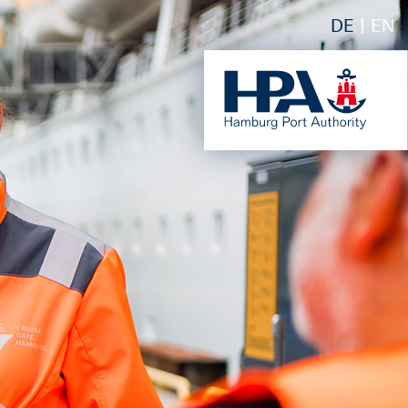
DE
EN