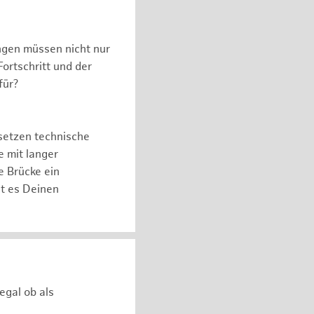
ngen müssen nicht nur
ortschritt und der
für?
setzen technische
e mit langer
e Brücke ein
ht es Deinen
egal ob als