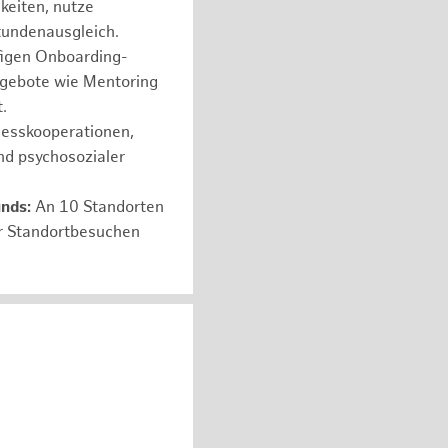
hkeiten, nutze
tundenausgleich.
figen Onboarding-
ngebote wie Mentoring
.
nesskooperationen,
nd psychosozialer
unds:
An 10 Standorten
er Standortbesuchen