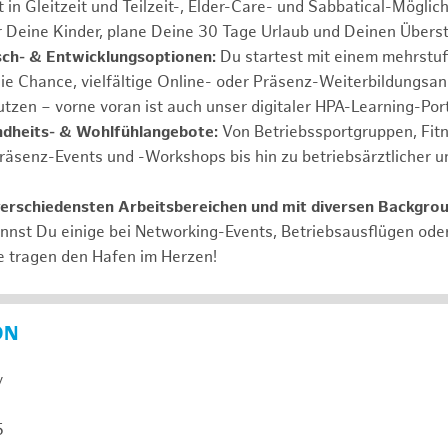
 in Gleitzeit und Teilzeit-, Elder-Care- und Sabbatical-Möglic
r Deine Kinder, plane Deine 30 Tage Urlaub und Deinen Übers
ch- & Entwicklungsoptionen:
Du startest mit einem mehrstu
ie Chance, vielfältige Online- oder Präsenz-Weiterbildungsa
tzen – vorne voran ist auch unser digitaler HPA-Learning-Port
ndheits- & Wohlfühlangebote:
Von Betriebssportgruppen, Fit
Präsenz-Events und -Workshops bis hin zu betriebsärztlicher u
verschiedensten Arbeitsbereichen und mit diversen Backgro
annst Du einige bei Networking-Events, Betriebsausflügen od
e tragen den Hafen im Herzen!
ON
y
5