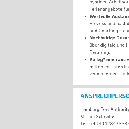
hybriden Arbeitsort
Ferienangebote fü
Wertvolle Austaus
Prozess und hast d
und Coaching zu nu
Nachhaltige Gesu
über digitale und 
Beratung.
Kolleg*innen aus 
mitten im Hafen k
kennenlernen – all
ANSPRECHPERS
Hamburg Port Authorit
Miriam Schreiber
Tel.: +494042847558