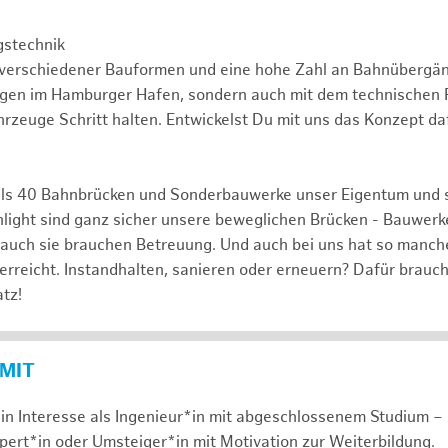
gstechnik
 verschiedener Bauformen und eine hohe Zahl an Bahnübergä
ngen im Hamburger Hafen, sondern auch mit dem technischen F
rzeuge Schritt halten. Entwickelst Du mit uns das Konzept da
ls 40 Bahnbrücken und Sonderbauwerke unser Eigentum und 
hlight sind ganz sicher unsere beweglichen Brücken - Bauwerk
 auch sie brauchen Betreuung. Und auch bei uns hat so manch
 erreicht. Instandhalten, sanieren oder erneuern? Dafür brauc
tz!
 MIT
in Interesse als Ingenieur*in mit abgeschlossenem Studium – 
xpert*in oder Umsteiger*in mit Motivation zur Weiterbildung.