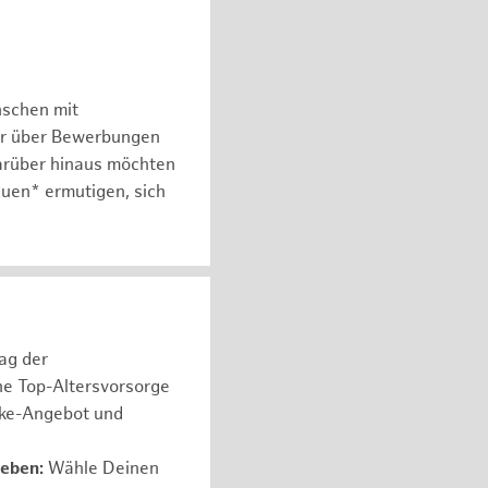
nschen mit
er über Bewerbungen
arüber hinaus möchten
auen* ermutigen, sich
rag der
ne Top-Altersvorsorge
ike-Angebot und
leben:
Wähle Deinen