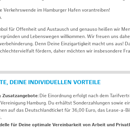
e Verkehrswende im Hamburger Hafen vorantreiben!
.
mbol für Offenheit und Austausch und genauso heißen wir Me
tergründen und Lebenswegen willkommen. Wir freuen uns dah
erbehinderung. Denn Deine Einzigartigkeit macht uns aus! D
schlechtervielfalt fördern, daher möchten wir insbesondere Fr
E, DEINE INDIVIDUELLEN VORTEILE
& Zusatzangebote
: Die Einordnung erfolgt nach dem Tarifvert
n Vereinigung Hamburg. Du erhältst Sonderzahlungen sowie ei
nen auf das Deutschlandticket für 36,00 Euro, das Lease-a-B
s.
elle für Deine optimale Vereinbarkeit von Arbeit und Privat