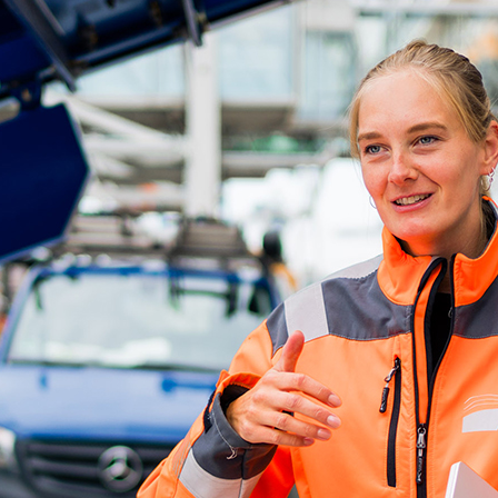
ick
d-Center der HPA
cht aller Verkehrsmeldungen im Hafen am