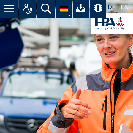
DE
EN
Suche
Ihr Download-C
Übersicht