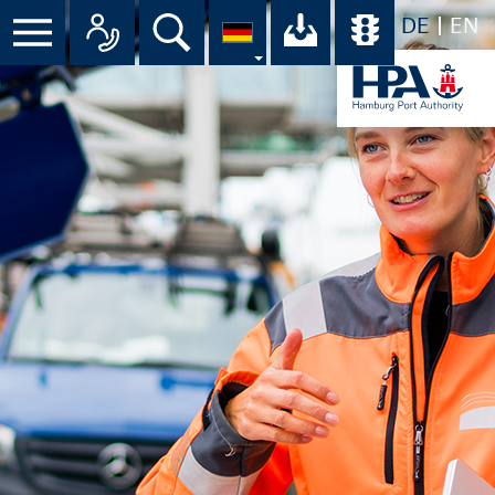
DE
EN
Suche
Ihr Download-C
Übersicht