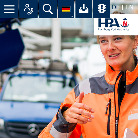
DE
EN
Menü
Alle Ansprechpartner im Überbli
Suche
Ihr Download-C
Übersicht