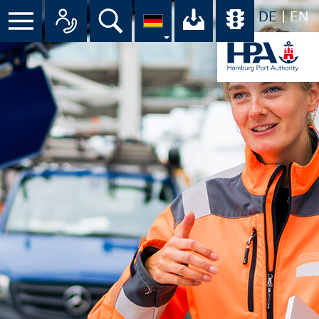
DE
EN
Suche
Ihr Download-C
Übersicht