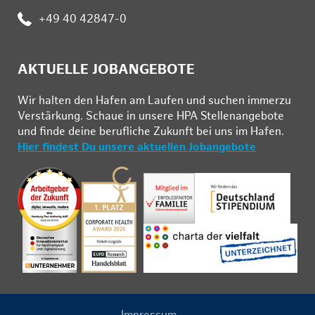
Telefon:
+49 40 42847-0
AKTUELLE JOBANGEBOTE
Wir hal­ten den Ha­fen am Lau­fen und su­chen im­mer­zu
Ver­stär­kung. Schau­e in un­se­re HPA Stel­len­an­ge­bo­te
und fin­de deine be­ruf­li­che Zu­kunft bei uns im Ha­fen.
Hier findest Du unsere aktuellen Jobangebote