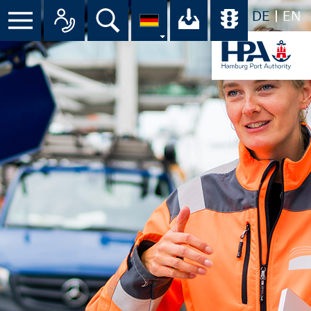
DE
EN
Suche
Ihr Download-C
Übersicht