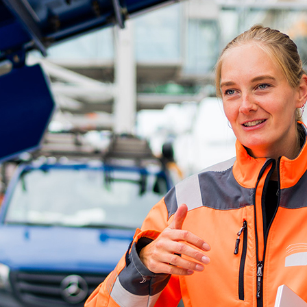
d-Center der HPA
cht aller Verkehrsmeldungen im Hafen am