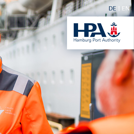
DE
EN