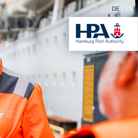
DE
EN