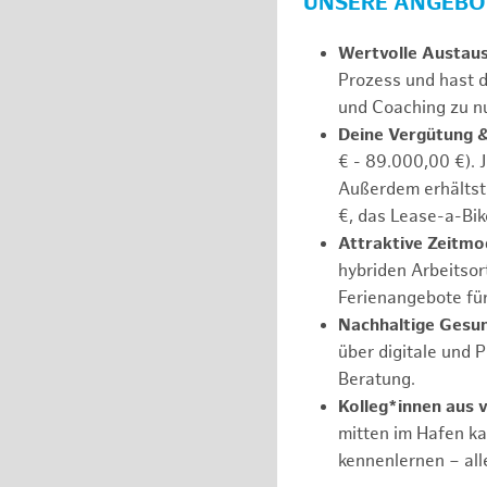
UNSERE ANGEBOT
Wertvolle Austau
Prozess und hast d
und Coaching zu nu
Deine Vergütung 
€ - 89.000,00 €). 
Außerdem erhältst 
€, das Lease-a-Bik
Attraktive Zeitmod
hybriden Arbeitsort
Ferienangebote fü
Nachhaltige Gesu
über digitale und 
Beratung.
Kolleg*innen aus 
mitten im Hafen k
kennenlernen – all