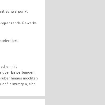
 mit Schwerpunkt
r angrenzende Gewerke
orientiert
nschen mit
er über Bewerbungen
arüber hinaus möchten
auen* ermutigen, sich