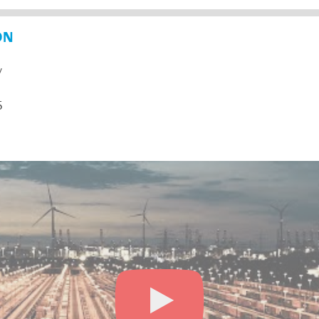
ON
y
5