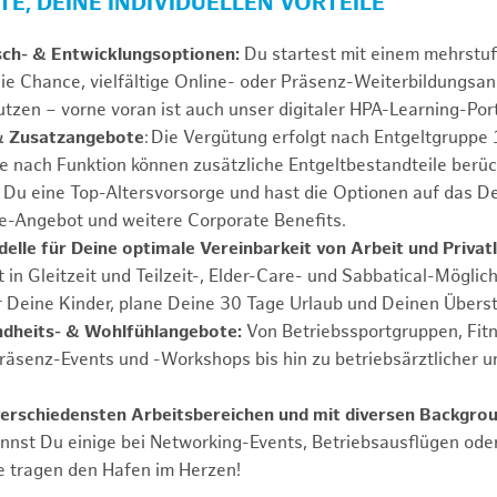
E, DEINE INDIVIDUELLEN VORTEILE
sch- & Entwicklungsoptionen:
Du startest mit einem mehrstu
ie Chance, vielfältige Online- oder Präsenz-Weiterbildungsa
tzen – vorne voran ist auch unser digitaler HPA-Learning-Port
& Zusatzangebote
: Die Vergütung erfolgt nach Entgeltgrupp
Je nach Funktion können zusätzliche Entgeltbestandteile berüc
Du eine Top-Altersvorsorge und hast die Optionen auf das De
e-Angebot und weitere Corporate Benefits.
elle für Deine optimale Vereinbarkeit von Arbeit und Privat
 in Gleitzeit und Teilzeit-, Elder-Care- und Sabbatical-Möglic
r Deine Kinder, plane Deine 30 Tage Urlaub und Deinen Übers
ndheits- & Wohlfühlangebote:
Von Betriebssportgruppen, Fit
Präsenz-Events und -Workshops bis hin zu betriebsärztlicher u
verschiedensten Arbeitsbereichen und mit diversen Backgro
annst Du einige bei Networking-Events, Betriebsausflügen od
e tragen den Hafen im Herzen!