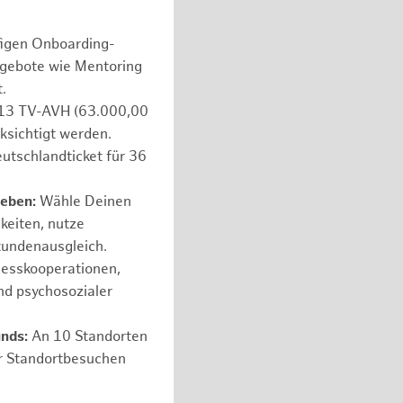
figen Onboarding-
ngebote wie Mentoring
.
e 13 TV-AVH (63.000,00
ksichtigt werden.
utschlandticket für 36
leben:
Wähle Deinen
hkeiten, nutze
tundenausgleich.
nesskooperationen,
nd psychosozialer
unds:
An 10 Standorten
er Standortbesuchen