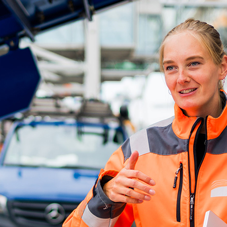
d-Center der HPA
cht aller Verkehrsmeldungen im Hafen am