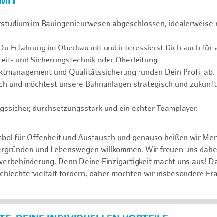
 MIT
rstudium im Bauingenieurwesen abgeschlossen, idealerweise
 Du Erfahrung im Oberbau mit und interessierst Dich auch fü
Leit- und Sicherungstechnik oder Oberleitung.
ektmanagement und Qualitätssicherung runden Dein Profil ab.
ch und möchtest unsere Bahnanlagen strategisch und zukunfts
gssicher, durchsetzungsstark und ein echter Teamplayer.
mbol für Offenheit und Austausch und genauso heißen wir Me
tergründen und Lebenswegen willkommen. Wir freuen uns dah
erbehinderung. Denn Deine Einzigartigkeit macht uns aus! D
schlechtervielfalt fördern, daher möchten wir insbesondere Fr