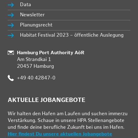
Data
Newsletter
Planungsrecht
Habitat Festival 2023 – öffentliche Auslegung
Standort:
Hamburg Port Authority AöR
Am Strandkai 1
20457 Hamburg
Telefon:
+49 40 42847-0
AKTUELLE JOBANGEBOTE
Wir hal­ten den Ha­fen am Lau­fen und su­chen im­mer­zu
Ver­stär­kung. Schau­e in un­se­re HPA Stel­len­an­ge­bo­te
und fin­de deine be­ruf­li­che Zu­kunft bei uns im Ha­fen.
Hier findest Du unsere aktuellen Jobangebote