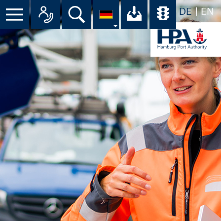
DE
EN
Suche
Ihr Download-C
Übersicht