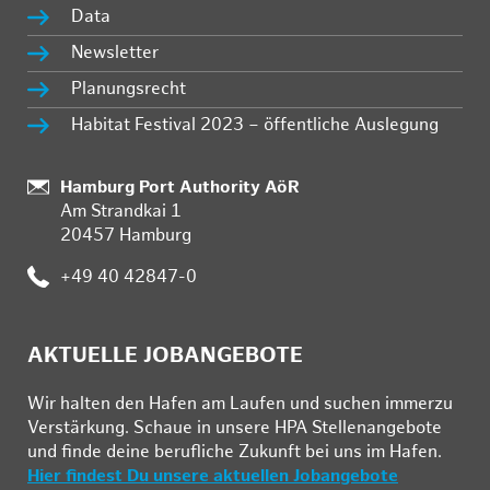
Data
Newsletter
Planungsrecht
Habitat Festival 2023 – öffentliche Auslegung
Standort:
Hamburg Port Authority AöR
Am Strandkai 1
20457 Hamburg
Telefon:
+49 40 42847-0
AKTUELLE JOBANGEBOTE
Wir hal­ten den Ha­fen am Lau­fen und su­chen im­mer­zu
Ver­stär­kung. Schau­e in un­se­re HPA Stel­len­an­ge­bo­te
und fin­de deine be­ruf­li­che Zu­kunft bei uns im Ha­fen.
Hier findest Du unsere aktuellen Jobangebote