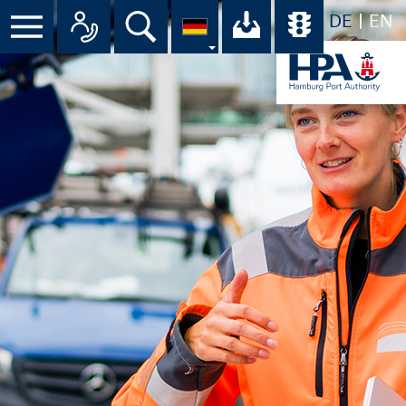
DE
EN
Suche
Ihr Download-C
Übersicht