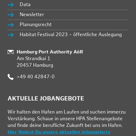
Data
Newsletter
Planungsrecht
Habitat Festival 2023 – öffentliche Auslegung
Standort:
Hamburg Port Authority AöR
Am Strandkai 1
20457 Hamburg
Telefon:
+49 40 42847-0
AKTUELLE JOBANGEBOTE
Wir hal­ten den Ha­fen am Lau­fen und su­chen im­mer­zu
Ver­stär­kung. Schau­e in un­se­re HPA Stel­len­an­ge­bo­te
und fin­de deine be­ruf­li­che Zu­kunft bei uns im Ha­fen.
Hier findest Du unsere aktuellen Jobangebote