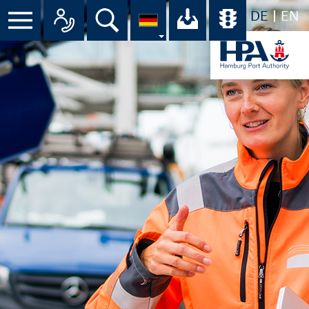
DE
EN
Suche
Ihr Download-C
Übersicht