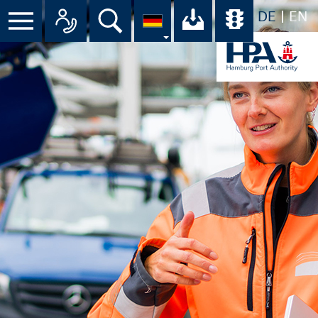
DE
EN
Suche
Ihr Download-C
Übersicht