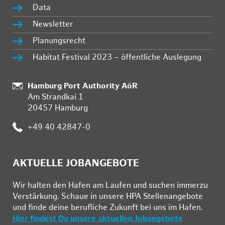
Data
Newsletter
Planungsrecht
Habitat Festival 2023 – öffentliche Auslegung
Standort:
Hamburg Port Authority AöR
Am Strandkai 1
20457 Hamburg
Telefon:
+49 40 42847-0
AKTUELLE JOBANGEBOTE
Wir hal­ten den Ha­fen am Lau­fen und su­chen im­mer­zu
Ver­stär­kung. Schau­e in un­se­re HPA Stel­len­an­ge­bo­te
und fin­de deine be­ruf­li­che Zu­kunft bei uns im Ha­fen.
Hier findest Du unsere aktuellen Jobangebote