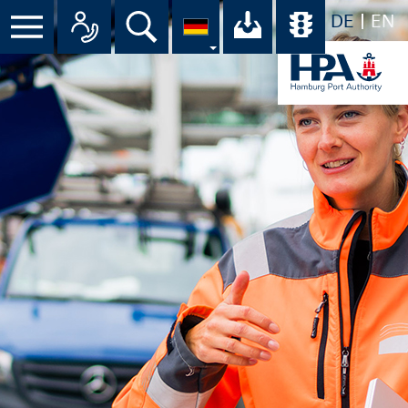
DE
EN
Suche
Ihr Download-C
Übersicht