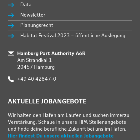
Data
Newsletter
Planungsrecht
Habitat Festival 2023 – öffentliche Auslegung
Standort:
Hamburg Port Authority AöR
Am Strandkai 1
20457 Hamburg
Telefon:
+49 40 42847-0
AKTUELLE JOBANGEBOTE
Wir hal­ten den Ha­fen am Lau­fen und su­chen im­mer­zu
Ver­stär­kung. Schau­e in un­se­re HPA Stel­len­an­ge­bo­te
und fin­de deine be­ruf­li­che Zu­kunft bei uns im Ha­fen.
Hier findest Du unsere aktuellen Jobangebote